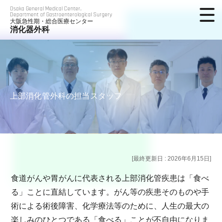
Osaka General Medical Center,
Department of Gastroenterological Surgery
大阪急性期・総合医療センター
消化器外科
上部消化管外科の担当スタッフ
[最終更新日 : 2026年6月15日]
食道がんや胃がんに代表される上部消化管疾患は「食べ
る」ことに直結しています。がん等の疾患そのものや手
術による術後障害、化学療法等のために、人生の最大の
楽しみのひとつである「食べる」ことが不自由になりま