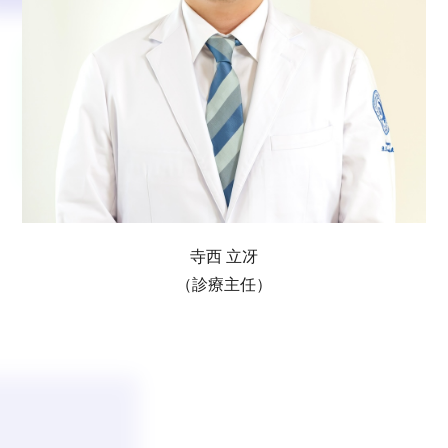
寺西 立冴
（診療主任）