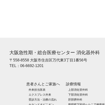
大阪急性期・総合医療センター 消化器外科
〒558-8558 大阪市住吉区万代東3丁目1番56号
TEL：
06-6692-1201
患者さんとご家族へ
診療情報
外来担当医表
上部消化管外科
エクスプレス外来
下部消化管外科
受診方法・治療の流れ
肝胆膵外科
セカンドオピニオン
腹腔鏡下鼠径ヘルニア修復術