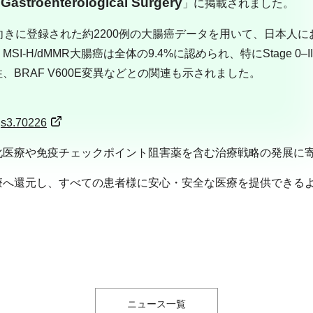
 Gastroenterological Surgery
」に掲載されました。
きに登録された約2200例の大腸癌データを用いて、日本人におけ
-H/dMMR大腸癌は全体の9.4%に認められ、特にStage 0–
BRAF V600E変異などとの関連も示されました。
ags3.70226
化医療や免疫チェックポイント阻害薬を含む治療戦略の発展に
療へ還元し、すべての患者様に安心・安全な医療を提供できる
ニュース一覧