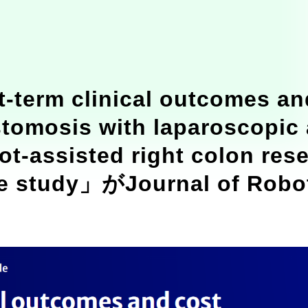
m clinical outcomes and 
stomosis with laparoscopic 
ot-assisted right colon rese
ive study」がJournal of Ro