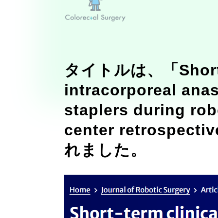
タイトルは、「Short-ter
intracorporeal ana
staplers during rob
center retrospect
れました。