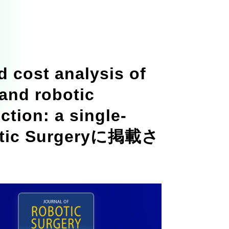
cost analysis of
and robotic
ction: a single-
botic Surgeryに掲載さ