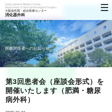
Osaka General Medical Center,
Department of Gastroenterological Surgery
大阪急性期・総合医療センター
消化器外科
医療関係者へのお知らせ
第3回患者会（座談会形式）を
開催いたします（肥満・糖尿
病外科）