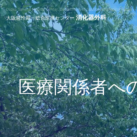
Osaka General Medical Center,
Department of Gastroenterological Surgery
消化器外科
大阪急性期・総合医療センター
医療関係者へ