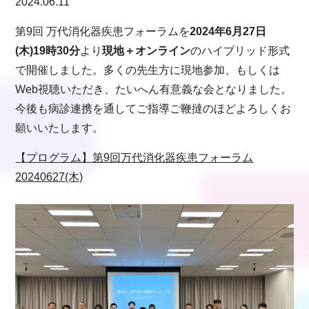
2024.06.11
第9回 万代消化器疾患フォーラムを
2024年6月27日
(木)19時30分
より
現地＋オンライン
のハイブリッド形式
で開催しました。多くの先生方に現地参加、もしくは
Web視聴いただき、たいへん有意義な会となりました。
今後も病診連携を通してご指導ご鞭撻のほどよろしくお
願いいたします。
【プログラム】第9回万代消化器疾患フォーラム
20240627(木)