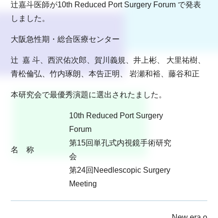
辻嘉斗医師が10th Reduced Port Surgery Forum で発表
しました。
大阪急性期・総合医療センター
辻 嘉 斗、西沢佑次郎、賀川義規、井上彬、 大里祐樹、
青松倫弘、竹内琢朗、本告正明、 岩瀬和裕、藤谷和正
本研究会で最優秀演題に選出されたました。
10th Reduced Port Surgery
Forum
第15回単孔式内視鏡手術研究
名 称
会
第24回Needlescopic Surgery
Meeting
New era of 