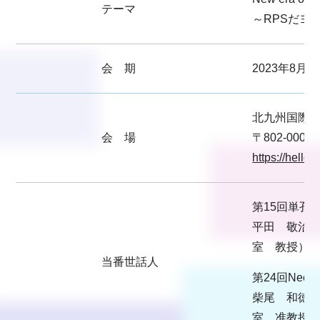
テーマ
～RPSだヨ
会 期
2023年8月
北九州国際
会 場
〒802-000
https://hello-
第15回単孔
平田 敬治
室 教授）
当番世話人
第24回Needles
柴尾 和徳
室 准教授