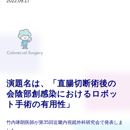
2022.09.17
演題名は、「直腸切断術後の
会陰部創感染におけるロボッ
ト手術の有用性」
竹内琢朗医師が第35回近畿内視鏡外科研究会で発表しま