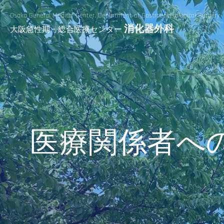
Osaka General Medical Center,
Department of Gastroenterological Surgery
消化器外科
大阪急性期・総合医療センター
医療関係者へ