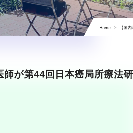
>
Home
【国内
医師が第44回日本癌局所療法