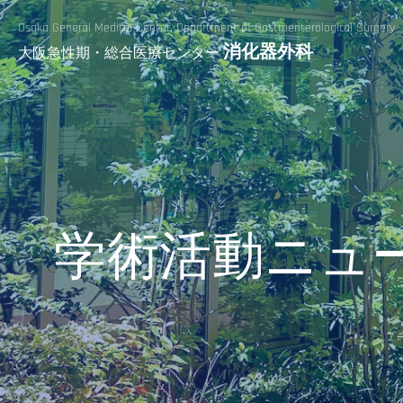
Osaka General Medical Center,
Department of Gastroenterological Surgery
消化器外科
大阪急性期・総合医療センター
学術活動ニュ