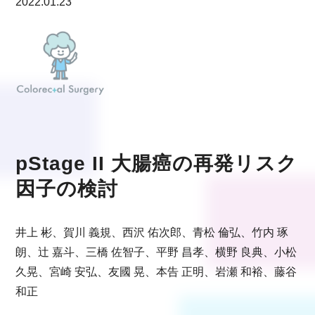
2022.01.23
pStage II 大腸癌の再発リスク
因子の検討
井上 彬、賀川 義規、西沢 佑次郎、青松 倫弘、竹内 琢
朗、辻 嘉斗、三橋 佐智子、平野 昌孝、横野 良典、小松
久晃、宮崎 安弘、友國 晃、本告 正明、岩瀬 和裕、藤谷
和正