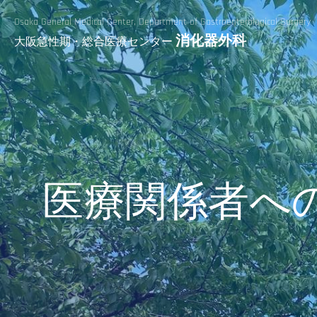
Osaka General Medical Center,
Department of Gastroenterological Surgery
消化器外科
大阪急性期・総合医療センター
医療関係者へ