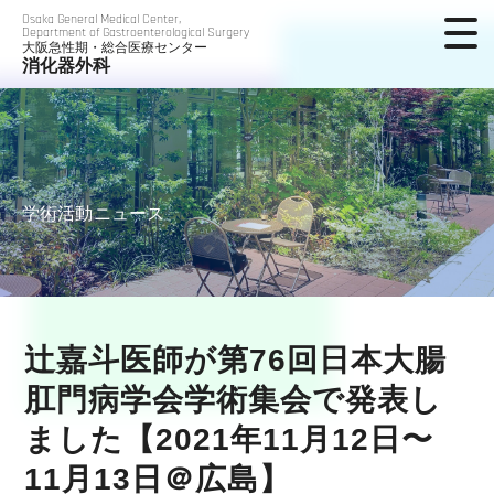
Osaka General Medical Center,
Department of Gastroenterological Surgery
大阪急性期・総合医療センター
消化器外科
学術活動ニュース
辻嘉斗医師が第76回日本大腸
肛門病学会学術集会で発表し
ました【2021年11月12日〜
11月13日＠広島】