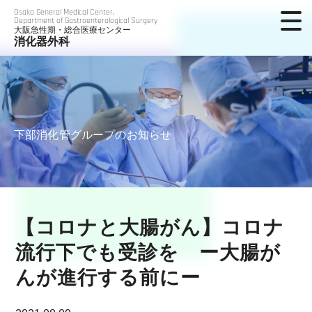
Osaka General Medical Center,
Department of Gastroenterological Surgery
大阪急性期・総合医療センター
消化器外科
下部消化管グループのお知らせ
【コロナと大腸がん】コロナ
流行下でも受診を ー大腸が
んが進行する前にー