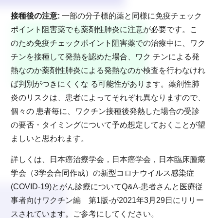
接種後の注意:
一部の分子標的薬と同様に免疫チェック
ポイント阻害薬でも薬剤性肺炎に注意が必要です。こ
のため免疫チェックポイント阻害薬での治療中に、ワク
チンを接種して発熱を認めた場合、ワク チンによる発
熱なのか薬剤性肺炎による発熱なのか検査を行わなけれ
ば判別がつきにくくな る可能性があります。薬剤性肺
炎のリスクは、患者によってそれぞれ異なりますので、
個々の 患者毎に、ワクチン接種後発熱した場合の受診
の要否・タイミングについて予め想定しておくことが望
ましいと思われます。
詳しくは、日本癌治療学会，日本癌学会，日本臨床腫瘍
学会（3学会合同作成）の新型コロナウイルス感染症
(COVID-19)とがん診療についてQ&A-患者さんと医療従
事者向けワクチン編 第1版-が2021年3月29日にリリー
スされています。ご参考にしてください。