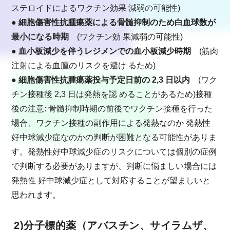
ステロイドによるワクチン効果 減弱の可能性)
● 細胞傷害性抗腫瘍薬による骨髄抑制のため白血球数が
最小になる時期
(ワクチン効 果減弱の可能性)
● 血小板減少を伴うレジメンでの血小板減少時期
(筋肉
注射による血腫のリスクを避け るため)
● 細胞傷害性抗腫瘍薬投与予定日前の 2,3 日以内
(ワク
チン接種後 2,3 日は発熱を認 めることがあるため)接種
後の注意: 骨髄抑制時期の前後でワクチン接種を行った
場合、ワクチン接種の副作用による発熱なのか 発熱性
好中球減少症なのかの判断が困難となる可能性がありま
す。発熱性好中球減少症のリスクについては個別の症例
で判断する必要がありますが、判断に悩ましい場合には
発熱性 好中球減少症として対応することが望ましいと
思われます。
2)分子標的薬（
アバスチン
、サイラムザ、