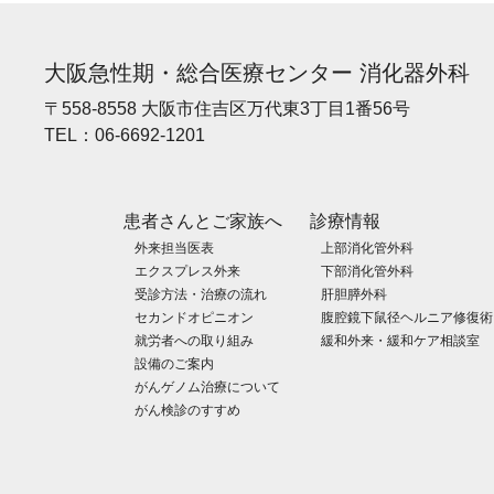
大阪急性期・総合医療センター 消化器外科
〒558-8558 大阪市住吉区万代東3丁目1番56号
TEL：
06-6692-1201
患者さんとご家族へ
診療情報
外来担当医表
上部消化管外科
エクスプレス外来
下部消化管外科
受診方法・治療の流れ
肝胆膵外科
セカンドオピニオン
腹腔鏡下鼠径ヘルニア修復術
就労者への取り組み
緩和外来・緩和ケア相談室
設備のご案内
がんゲノム治療について
がん検診のすすめ