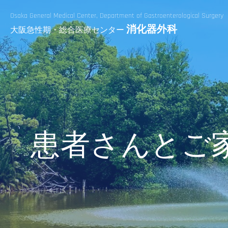
Osaka General Medical Center,
Department of Gastroenterological Surgery
消化器外科
大阪急性期・総合医療センター
患者さんとご